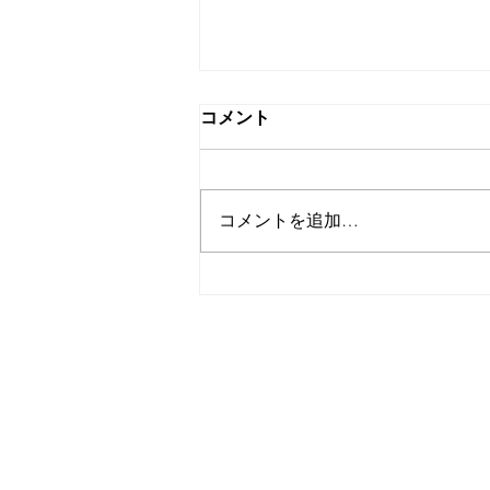
コメント
コメントを追加…
人類みなに読んで欲しい「健
康の真実」の話