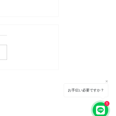
康」と「美容」に、思っ
上に大切なものは〇〇！
お手伝い必要ですか？
1