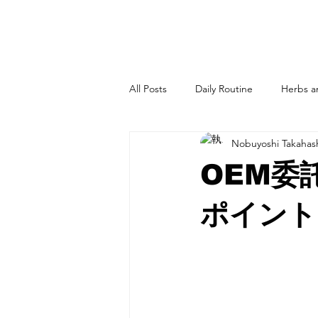
All Posts
Daily Routine
Herbs a
Nobuyoshi Takahas
OEM委
ポイント