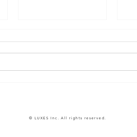
製品開発は「成分主義」から
「健
の脱却が必要な時代へ
た以
© LUXES Inc. All rights reserved.