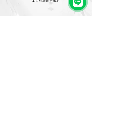
永田町法律事務所
COMPANY INFO
株式会社ルクセス
事業内容
特殊技術開発、
特殊技術×化粧品OEM・健康食品
OEM、マーケティング支援、販売支援、
コンサルティ
ング
Info
〒569-0071
大阪府高槻市城北町２－６－１９ TTM204
contact@luxces.jp
Contact
無料相談