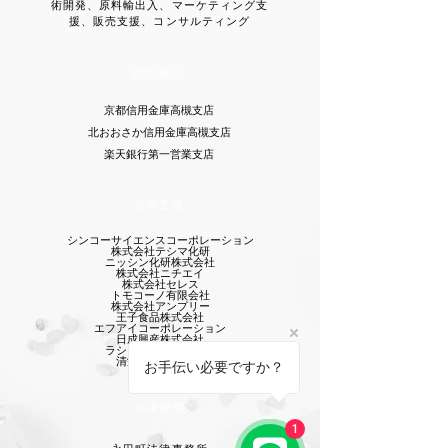
術開発、原料輸出入、マーケティング支
援、販売支援、コンサルティング
取引銀行
京都信用金庫高槻支店
北おおさか信用金庫高槻支店
​楽天銀行第一営業支店
提携工場
シンコーサイエンスコーポレーション
株式会社テシマ化研
ニッシン化研株式会社
株式会社ニチエイ
株式会社セレス
​トモコーノ有限会社
株式会社アンプリー
王子食品株式会社
エフアイコーポレーション
日成興産株式会社
ラシェル製薬株式会社
清栄薬品株式会社
お手伝い必要ですか？
法律顧問
1