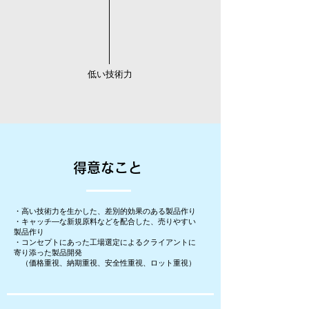
低い技術力
得意なこと
・高い技術力を生かした、差別的効果のある製品作り
・キャッチ―な新規原料などを配合した、売りやすい
製品作り
・コンセプトにあった工場選定によるクライアントに
寄り添った製品開発
（価格重視、納期重視、安全性重視、ロット重視）