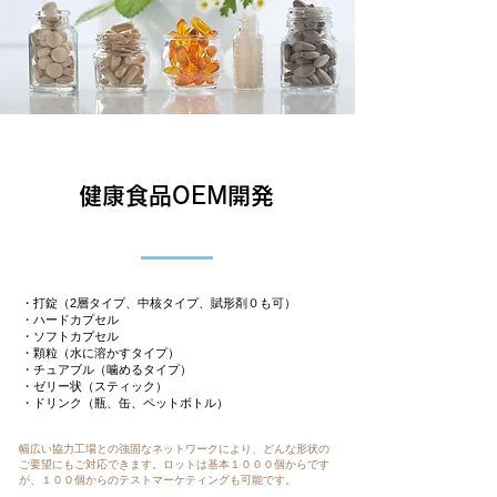
健康食品OEM開発
・打錠（2層タイプ、中核タイプ、賦形剤０も可）
・ハードカプセル
・ソフトカプセル
・顆粒（水に溶かすタイプ）
・チュアブル（噛めるタイプ）
・ゼリー状（スティック）
・ドリンク（瓶、缶、ペットボトル）
幅広い協力工場との強固なネットワークにより、どんな形状の
ご要望にもご対応できます。
ロットは基本１０００個からです
が、１００個からのテストマーケティングも可能です。