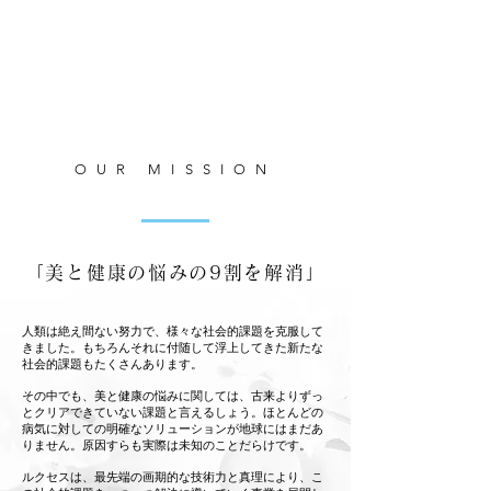
っ
ス
１
た
キ
０
フ
ュ
０
ェ
ー
０
イ
プ
人
ス
レ
以
マ
シ
上
ス
ャ
の
OUR MISSION
ク
ス
サ
OEM
シ
ロ
を
リ
ン
開
ー
オ
発。
ズ
ー
「美と健康の悩みの9割を解消」
が
ナ
参
ー
加。
に
人類は絶え間ない努力で、様々な社会的課題を克服して
バ
向
きました。もちろんそれに付随して浮上してきた新たな
ッ
け
社会的課題もたくさんあります。
ク
て、
その中でも、美と健康の悩みに関しては、古来よりずっ
ヤ
レ
とクリアできていない課題と言えるしょう。ほとんどの
ー
ス
病気に対しての明確なソリューションが地球にはまだあ
ド
キ
りません。原因すらも実際は未知のことだらけです。
の
ュ
​ルクセスは、最先端の画期的な技術力と真理により、こ
化
ー