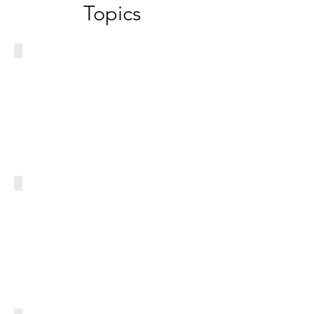
Topics
2026.5
ハ
ノ
イ
最
大
級
の
美
容
イ
2025.4.8
パ
ベ
リ
ン
で
ト
行
で
わ
あ
れ
る
た、
「国
２
際
０
美