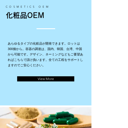
し
た。
COSMETICS OEM
化粧品OEM
あらゆるタイプの化粧品が開発できます。ロットは
300個から。
容器の調達は、国内、韓国、台湾、中国
から可能です。
デザイン、ネーミングなどもご要望あ
ればこちらで請け負います。
全ての工程をサポートし
ますのでご安心ください。
View More