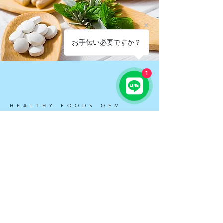
お手伝い必要ですか？
1
HEALTHY FOODS OEM
健康食品OEM
幅広い協力工場との強固なネットワークにより、どんな
形状のご要望にもご対応できます。ロットは基本1000個
からですが、100個からのテストマーケティングも可能
です。
View More