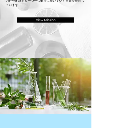
の社会的課題を一つ一つ解決に導いていく事業を展開し
粧
プ
ています。
品
レ
と
シ
View Mission
し
ャ
て
ス
使
シ
わ
リ
れ、
ー
多
ズ
く
へ
の
の
パ
思
リ
い
コ
を
レ
語
モ
り
デ
ま
ル
し
を
た。
魅
了
し
ま