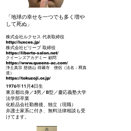
「地球の幸せを一つでも多く増や
して死ぬ」
株式会社ルクセス 代表取締役
http://luxces.jp/
株式会社ビリーブ 取締役
https://liberte-salon.net/
クイーンズアカデミー 顧問
https://www.queens-ac.com/
浄土真宗 慈徳山 得藏寺 僧侶（法名：釋真
道）
https://tokuzoji.or.jp/
1976年11月4日生
東京都出身／3男／B型／慶応義塾大学
法学部卒業
​化粧品会社勤務後、独立（現職）
弁護士家系に付き、​無料法律相談も受
けてます。