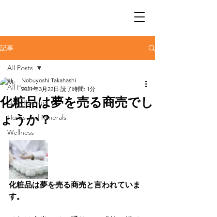
記事
All Posts
Nobuyoshi Takahashi
All Posts
2021年3月22日
読了時間: 1分
化粧品は夢を売る商売でし
Daily Routine
ょうか？
Herbs and Minerals
Wellness
化粧品は夢を売る商売と言われていま
す。